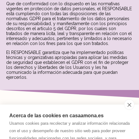
Que de conformidad con lo dispuesto en las normativas
vigentes en protección de datos personales, el RESPONSABLE
está cumpliendo con todas las disposiciones de las
normativas GDPR para el tratamiento de los datos personales
de su responsabilidad, y manifiestamente con los principios
descritos en el artículo 5 del GDPR, por los cuales son
tratados de manera lícita, leal y transparente en relación con el
interesado y adecuados, pertinentes y limitados a lo necesario
en relación con los fines para los que son tratados.
El RESPONSABLE garantiza que ha implementado políticas
técnicas y organizativas apropiadas para aplicar las medidas
de seguridad que establecen el GDPR con el fin de proteger
los derechos y libertades de los Usuarios y les ha
comunicado la información adecuada para que puedan
ejercerlos.
945351496 -
637717107
-
622269110
Acerca de las cookies en casaamona.es
hotelamona@gmail.com
Usamos cookies para recolectar y analizar información relacionada
01423 - TUESTA (Álava)
con el uso y desempeño de nuestro sitio web para poder proveer
funcionalidades relacionadas con las redes sociales, y para